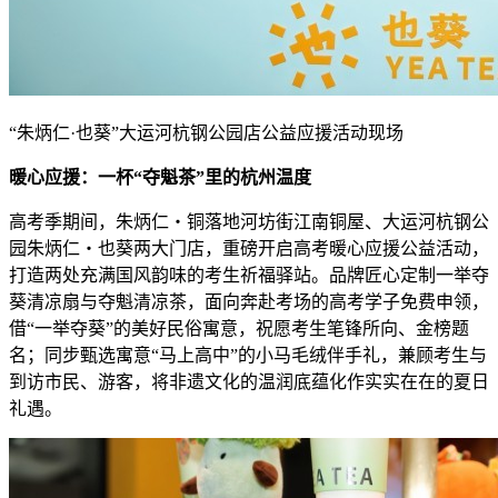
“朱炳仁·也葵”大运河杭钢公园店公益应援活动现场
暖心应援：一杯“夺魁茶”里的杭州温度
高考季期间，朱炳仁・铜落地河坊街江南铜屋、大运河杭钢公
园朱炳仁・也葵两大门店，重磅开启高考暖心应援公益活动，
打造两处充满国风韵味的考生祈福驿站。品牌匠心定制一举夺
葵清凉扇与夺魁清凉茶，面向奔赴考场的高考学子免费申领，
借
“一举夺葵”的美好民俗寓意，祝愿考生笔锋所向、金榜题
名；同步甄选寓意“马上高中”的小马毛绒伴手礼，兼顾考生与
到访市民、游客，将非遗文化的温润底蕴化作实实在在的夏日
礼遇。