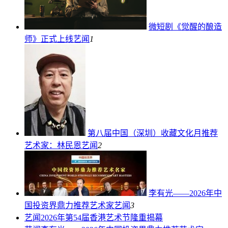
微短剧《觉醒的酿造
师》正式上线
艺闻
1
第八届中国（深圳）收藏文化月推荐
艺术家：林民恩
艺闻
2
李有光——2026年中
国投资界鼎力推荐艺术家
艺闻
3
艺闻
2026年第54届香港艺术节隆重揭幕