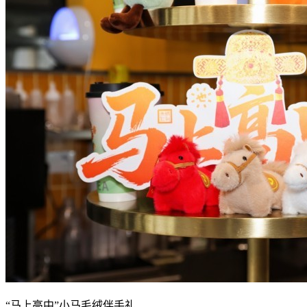
“马上高中”小马毛绒伴手礼