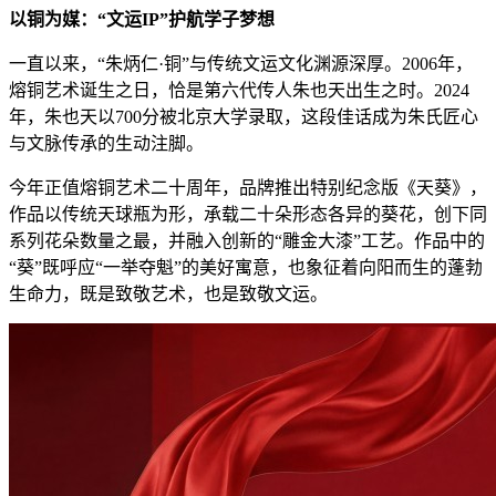
以铜为媒：“文运IP”护航学子梦想
一直以来，
“朱炳仁·铜”与传统文运文化渊源深厚。2006年，
熔铜艺术诞生之日，恰是第六代传人朱也天出生之时。2024
年，朱也天以700分被北京大学录取，这段佳话成为朱氏匠心
与文脉传承的生动注脚。
今年正值熔铜艺术二十周年，品牌推出特别纪念版《天葵》，
作品以传统天球瓶为形，承载二十朵形态各异的葵花，创下同
系列花朵数量之最，并融入创新的
“雕金大漆”工艺。作品中的
“葵”既呼应“一举夺魁”的美好寓意，也象征着向阳而生的蓬勃
生命力，既是致敬艺术，也是致敬文运。