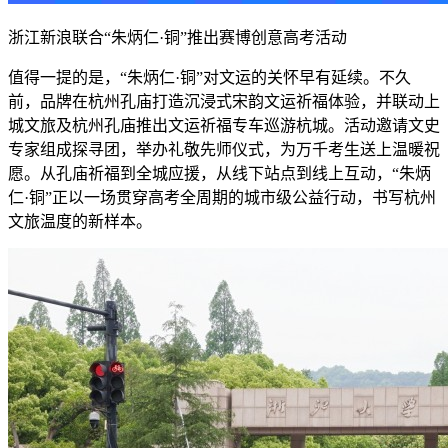
浙江新浪联合
“朱炳仁·铜”推出赛博创意高考
活动
值得一提的是，
“朱炳仁·铜”对文运的关怀早有延续。不久
前，品牌在杭州孔庙打造沉浸式宋韵文运祈福体验，并联动上
城文旅及杭州孔庙推出文运祈福专车巡游杭城。活动邀请文史
专家组成探寻团，举办礼敬先师仪式，为万千考生送上温暖祝
愿。从孔庙祈福到全城应援，从线下站点到线上互动，“朱炳
仁·铜”正以一场贯穿高考全周期的城市级公益行动，书写杭州
文旅温度的新样本。