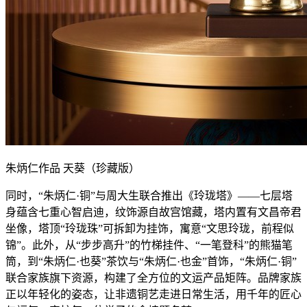
朱炳仁作品
天葵（珍藏版）
同时，
“朱炳仁·铜”与周大生联合推出《玲珑塔》——七层塔
身蕴含七重心智启迪，纹饰源自故宫馆藏，塔内置有文昌帝君
坐像，塔顶“玲珑珠”可拆卸为挂饰，寓意“文思玲珑，前程似
锦”。此外，从“步步高升”的竹梯挂件、“一笔登科”的熊猫笔
筒，到“朱炳仁·也葵”茶饮与“朱炳仁·也金”首饰，“朱炳仁·铜”
联合家族旗下资源，构建了全方位的文运产品矩阵。品牌家族
正以年轻化的姿态，让非遗铜艺走进日常生活，用千年的匠心