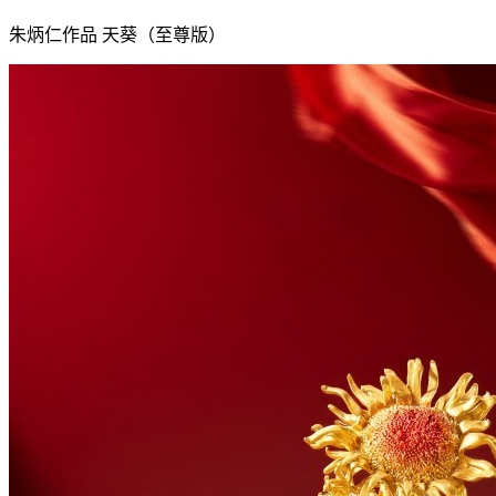
朱炳仁作品
天葵（至尊版）