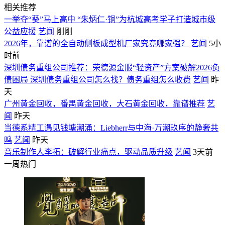
相关推荐
一举夺“葵”马上高中 “朱炳仁·铜”为杭城高考学子打造城市级
公益应援
艺闻
刚刚
2026年，靠谱的全自动侧板成型机厂家究竟哪家强？
艺闻
5小
时前
深圳债务重组公司推荐：荣德源金服“轻资产”方案破解2026负
债困局 深圳债务重组公司怎么找？债务重组怎么收费
艺闻
昨
天
广州黄金回收，番禺黄金回收，大石黄金回收，靠谱推荐
艺
闻
昨天
当德系精工遇见钱塘潮涌：Liebherr与中海·万潮玖序的静奢共
鸣
艺闻
昨天
音乐制作人李拓：破解行业痛点，驱动品质升级
艺闻
3天前
一周热门