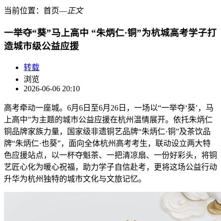
当前位置：
首页
―
正文
一举夺“葵”马上高中 “朱炳仁·铜”为杭城高考学子打
造城市级公益应援
转载
浏览
2026-06-06 20:10
高考牵动一座城。
6月6日至6月26日，一场以“一举夺‘葵’，马
上高中”为主题的城市公益应援在杭州温情展开。依托朱炳仁
铜品牌家族力量，国家级非遗铜艺品牌“朱炳仁·铜”及茶饮品
牌“朱炳仁·也葵”，面向全体杭州高考考生，联动设立两大特
色应援站点，以一杯夺魁茶、一把清凉扇、一份好彩头，将铜
艺匠心化为暖心祝福，助力学子自信赴考，更将这场公益行动
升华为杭州独特的城市文化与文旅记忆。