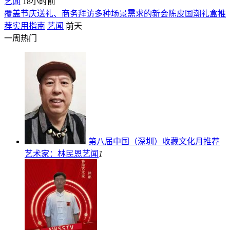
艺闻
18小时前
覆盖节庆送礼、商务拜访多种场景需求的新会陈皮国潮礼盒推
荐实用指南
艺闻
前天
一周热门
第八届中国（深圳）收藏文化月推荐
艺术家：林民恩
艺闻
1