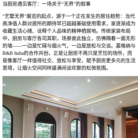
当厨房遇见客厅：一场关于“无界”的叙事
“艺墅无界”展览的起点，源于一个正在发生的居住趋势：当代
高净值人群对居所的期待早已超越基础使用需求，家逐渐成为
收藏生活心绪、诠释个人品味的精神栖居地。传统家装布局
中，厨房与客厅各司其职，场景彼此独立，仿佛隔着一面无形
的墙——一边是忙碌与烟火气，一边是放松与交谈。嘉格纳与
B&B Italia的合作共创，正是让厨房不再只是烹饪的场所，而
是像客厅一样值得社交、放松与享受，赋予厨房更多元的生活
意境，让烟火空间同样盛满闲谈欢聚的松弛氛围。