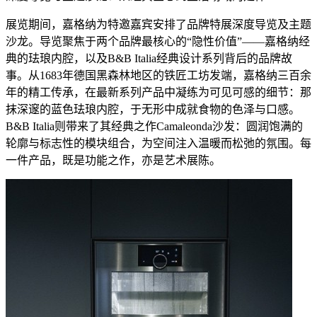
展览期间，嘉格纳为特邀嘉宾安排了品牌特展深度导览及主题
沙龙。导览聚焦于两个品牌最核心的“隐性价值”——嘉格纳经
典的珐琅内腔，以及B&B Italia经典设计系列背后的品牌故
事。从1683年德国黑森林地区的铁匠工坊发端，嘉格纳三百余
年的精工传承，在最新系列产品中凝练为可见可感的细节：那
抹深邃的蓝色珐琅内腔，于无形中成就食物的色泽与口感。
B&B Italia则带来了其经典之作Camaleonda沙发：圆润饱满的
轮廓与标志性的模块组合，为空间注入温暖而松弛的氛围。每
一件产品，既是功能之作，亦是艺术展陈。