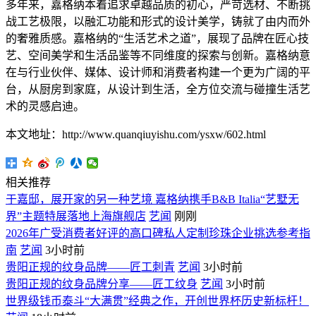
多年来，嘉格纳本着追求卓越品质的初心，严苛选材、不断挑
战工艺极限，以融汇功能和形式的设计美学，铸就了由内而外
的奢雅质感。嘉格纳的“生活艺术之道”，展现了品牌在匠心技
艺、空间美学和生活品鉴等不同维度的探索与创新。嘉格纳意
在与行业伙伴、媒体、设计师和消费者构建一个更为广阔的平
台，从厨房到家庭，从设计到生活，全方位交流与碰撞生活艺
术的灵感启迪。
本文地址：http://www.quanqiuyishu.com/ysxw/602.html
相关推荐
于嘉邸，展开家的另一种艺境 嘉格纳携手B&B Italia“艺墅无
界”主题特展落地上海旗舰店
艺闻
刚刚
2026年广受消费者好评的高口碑私人定制珍珠企业挑选参考指
南
艺闻
3小时前
贵阳正规的纹身品牌——匠工刺青
艺闻
3小时前
贵阳正规的纹身品牌分享——匠工纹身
艺闻
3小时前
世界级钱币泰斗“大满贯”经典之作，开创世界杯历史新标杆！