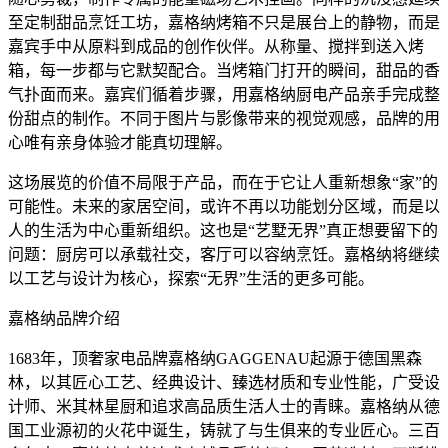
至定制甜品烹饪工坊，嘉格纳烤箱不只是展台上的静物，而是
嘉宾手中从原料到成品的创作伙伴。从称量、搅拌到送入烤
箱，每一步都与它默契配合。当烤箱门打开的瞬间，甜品的香
气扑面而来。嘉宾们循着步骤，用嘉格纳厨电产品亲手完成整
份甜点的制作。不同于图片与影像带来的视觉观感，品牌的用
心唯有亲身体验才能真切理解。
这场展览的价值不局限于产品，而在于它让人重新想象“家”的
可能性。未来的家居空间，或许不再以功能划分区域，而是以
人的生活为中心重新组织。这也是“艺墅无界”真正想要留下的
问题：厨房可以承载社交，客厅可以容纳烹饪。嘉格纳将继续
以工艺与设计为核心，探索“无界”生活的更多可能。
嘉格纳品牌介绍
1683年，顶奢家电品牌嘉格纳GAGGENAU起源于德国黑森
林，以其匠心工艺、经典设计、臻选材质和专业性能，广受设
计师、米其林星厨和追求高品质生活人士的青睐。嘉格纳从德
国工业源初的火花中诞生，铸就了与生俱来的专业匠心。三百