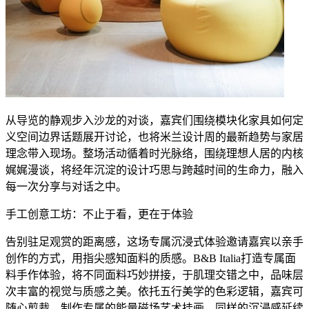
从导览的静观步入沙龙的对谈，嘉宾们围绕模块化家具如何定
义空间边界话题展开讨论，也将米兰设计周的最新趋势与家居
理念带入现场。整场活动循着时光脉络，围绕理想人居的内核
娓娓漫谈，将经年沉淀的设计巧思与跨越时间的生命力，融入
每一次分享与对话之中。
手工创意工坊：不止于看，更在于体验
告别驻足观赏的距离感，这场专属沉浸式体验邀请嘉宾以亲手
创作的方式，用指尖感知面料的质感。B&B Italia打造专属面
料手作体验，将不同面料巧妙拼接，于肌理交错之中，品味层
次丰富的视觉与质感之美。依托五行美学的色彩逻辑，嘉宾可
随心剪裁，制作专属的能量磁场艺术挂画。同样的沉浸感延续