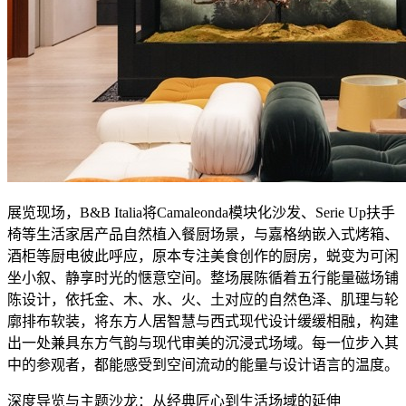
展览现场，B&B Italia将Camaleonda模块化沙发、Serie Up扶手
椅等生活家居产品自然植入餐厨场景，与嘉格纳嵌入式烤箱、
酒柜等厨电彼此呼应，原本专注美食创作的厨房，蜕变为可闲
坐小叙、静享时光的惬意空间。整场展陈循着五行能量磁场铺
陈设计，依托金、木、水、火、土对应的自然色泽、肌理与轮
廓排布软装，将东方人居智慧与西式现代设计缓缓相融，构建
出一处兼具东方气韵与现代审美的沉浸式场域。每一位步入其
中的参观者，都能感受到空间流动的能量与设计语言的温度。
深度导览与主题沙龙：从经典匠心到生活场域的延伸