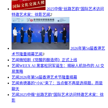
2025中俄“丝路艺韵”国际艺术访问
特邀艺术家：徐影
艺闻
2
2026年第54届香港艺
术节隆重揭幕
艺闻
3
艺闻
微短剧《觉醒的酿造师》正式上线
艺闻
WEEX AI 黑客松冠军诞生：揭秘人机协作的 AI 交
易策略
艺闻
2026年第54届香港艺术节隆重揭幕
艺闻
肯德基的“小K”来了：当点餐不再是选择题，而是
聊天
艺闻
2025中俄“丝路艺韵”国际艺术访问特邀艺术家：徐
影