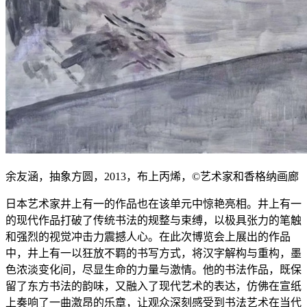
余友涵，抽象方圆，2013，布上丙烯，©艺术家和香格纳画廊
日本艺术家井上有一的作品也在该单元中惊艳亮相。井上有一
的现代作品打破了传统书法的规整与束缚，以极具张力的笔触
和强烈的视觉冲击力震撼人心。在此次博览会上展出的作品
中，井上有一以狂放不羁的书写方式，将汉字解构与重构，墨
色浓淡变化间，尽显生命的力量与激情。他的书法作品，既保
留了东方书法的韵味，又融入了现代艺术的表达，仿佛在宣纸
上奏响了一曲激昂的乐章，让观众深刻感受到书法艺术在当代