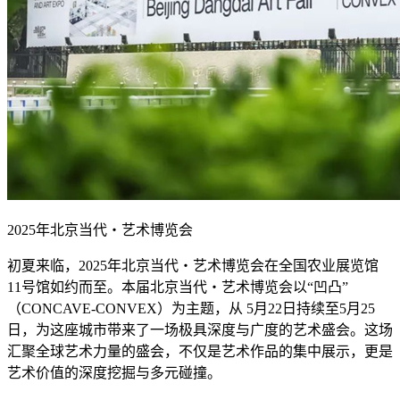
2025年北京当代・艺术博览会
初夏来临，2025年北京当代・艺术博览会在全国农业展览馆
11号馆如约而至。本届北京当代・艺术博览会以“凹凸”
（CONCAVE-CONVEX）为主题，从 5月22日持续至5月25
日，为这座城市带来了一场极具深度与广度的艺术盛会。这场
汇聚全球艺术力量的盛会，不仅是艺术作品的集中展示，更是
艺术价值的深度挖掘与多元碰撞。