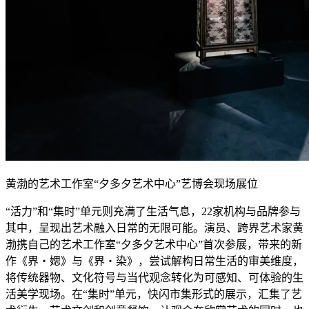
黄渤的艺术工作室“夕多夕艺术中心”艺博会现场展位
“活力”和“集时”单元则充满了生活气息，22家机构与品牌参与
其中，呈现出艺术融入日常的无限可能。演员、跨界艺术家黄
渤携自己的艺术工作室“夕多夕艺术中心”首次参展，带来的新
作《界・媤》与《界・染》，尝试解构日常生活的审美维度，
将传统器物、文化符号与当代观念转化为可感知、可体验的生
活美学现场。在“集时”单元，快闪市集形式的展示，汇集了艺