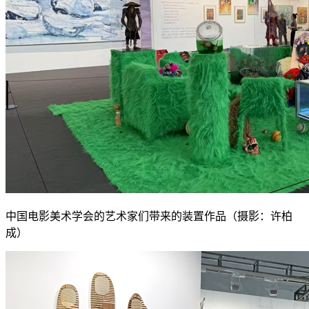
中国电影美术学会的艺术家们带来的装置作品（摄影：许柏
成）