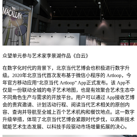
众望单元参与艺术家李景湖作品《白云》
在数字化时代的背景下，北京当代艺博会也积极进行数字升
级。2020年北京当代首次发布基于微信小程序的 Artloop，今
年官方移动应用“北京当代 Artloop” App正式发布。该 App不
仅是一份联动全城的电子艺术地图，也是有效聚合艺术生态中
不同角色生产与需求的开放平台。用户可以通过 App接收艺博
会的贵宾邀请、计划活动行程、阅读当代艺术相关的原创内
容、查询并导航至全城上百个艺术机构和餐饮地点。这一数字
升级举措，体现了北京当代艺博会紧跟时代步伐，以高新技术
赋能艺术生态发展、以科技手段驱动市场增量拓展的决心。