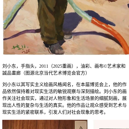
刘小东，手指头，2011（2025重画），油彩、画布©艺术家和
誠品畫廊（图源北京当代艺术博览会官方）
刘小东以其写实主义绘画风格闻名，在本届博览会上，他的作
品依然保持着对现实生活的敏锐观察与深刻描绘。刘小东的画
作关注社会现实，通过对人物形象和生活场景的细腻刻画，展
现出人性的复杂与生活的真实。他的作品让观众感受到艺术与
现实生活的紧密联系，引发人们对社会现象的思考。