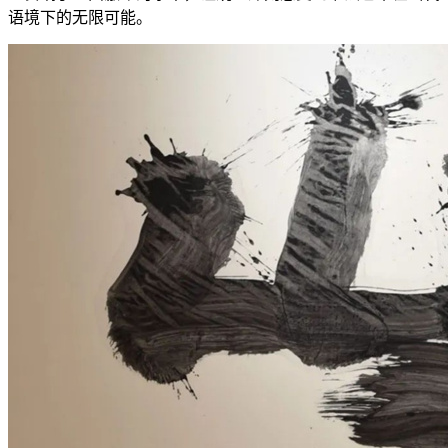
语境下的无限可能。