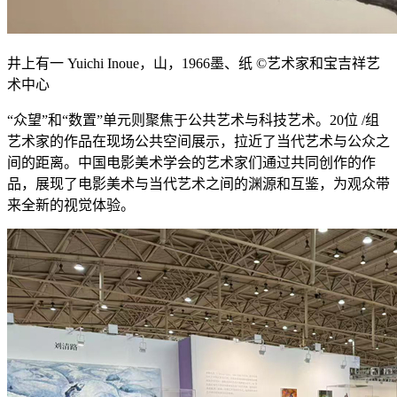
井上有一 Yuichi Inoue，山，1966墨、纸 ©艺术家和宝吉祥艺
术中心
“众望”和“数置”单元则聚焦于公共艺术与科技艺术。20位 /组
艺术家的作品在现场公共空间展示，拉近了当代艺术与公众之
间的距离。中国电影美术学会的艺术家们通过共同创作的作
品，展现了电影美术与当代艺术之间的渊源和互鉴，为观众带
来全新的视觉体验。