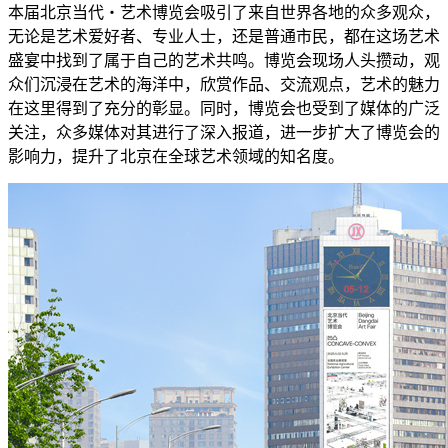
本届北京当代・艺术博览会吸引了来自世界各地的众多观众，
无论是艺术爱好者、专业人士，还是普通市民，都在这场艺术
盛宴中找到了属于自己的艺术共鸣。博览会现场人头攒动，观
众们沉浸在艺术的海洋中，欣赏作品、交流观点，艺术的魅力
在这里得到了充分的彰显。同时，博览会也受到了媒体的广泛
关注，众多媒体对其进行了深入报道，进一步扩大了博览会的
影响力，提升了北京在全球艺术领域的知名度。