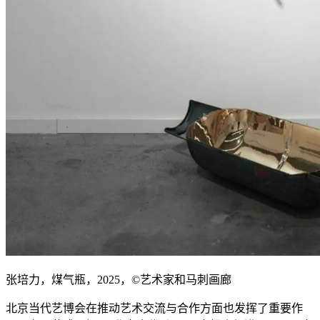
张培力，煤气瓶，2025，©艺术家和马刺画廊
北京当代艺博会在推动艺术交流与合作方面也发挥了重要作