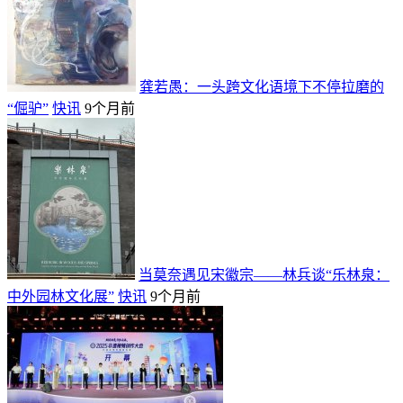
龚若愚：一头跨文化语境下不停拉磨的
“倔驴”
快讯
9个月前
当莫奈遇见宋徽宗——林兵谈“乐林泉：
中外园林文化展”
快讯
9个月前