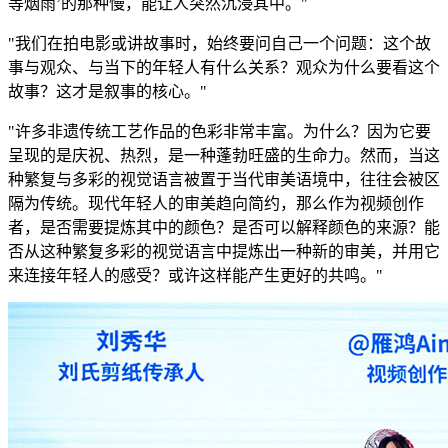
等烟雨’的那种慢，能让人突然沉浸其中。"
"我们在拍电影或讲故事时，始终要问自己一个问题：这个故
事与观众、与当下的年轻人有什么关系？观众为什么要看这个
故事？这才是叙事的核心。"
"许多非遗传统工艺作品的色彩非常丰富。为什么？因为它要
呈现的是庆祝、热烈，是一种蓬勃旺盛的生命力。然而，当这
种繁复与多彩的视觉语言被置于当代审美语境中，往往会被区
隔为传统。现代年轻人的审美趋向简约，那么作为视频创作
者，是否需要提炼其中的颜色？是否可以解释颜色的来源？能
否从这种繁复多彩的视觉语言中提炼出一种新的审美，并用它
来连接年轻人的感受？或许这样能产生更好的共鸣。"