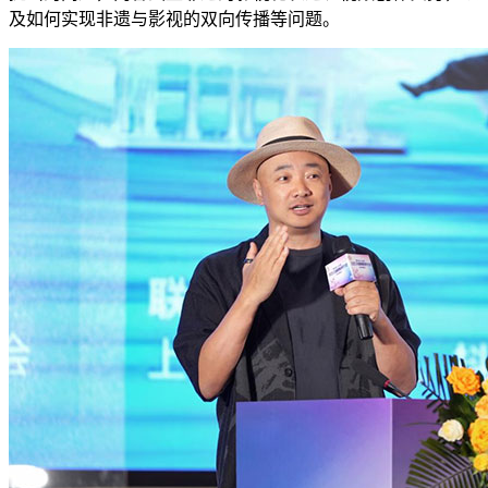
及如何实现非遗与影视的双向传播等问题。