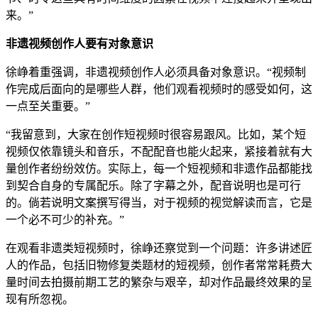
来。”
非遗视频创作人要有对象意识
徐峥着重强调，非遗视频创作人必须具备对象意识。“视频制
作完成后面向的是哪些人群，他们观看视频时的感受如何，这
一点至关重要。”
“我留意到，大家在创作短视频时很容易跟风。比如，某个短
视频仅依靠镜头和音乐，不配配音也能火起来，紧接着就有大
量创作者纷纷效仿。实际上，每一个短视频和非遗作品都能找
到契合自身的专属配乐。除了字幕之外，配音说明也是可行
的。倘若说明文案撰写得当，对于视频的视觉解读而言，它是
一个必不可少的补充。”
在观看非遗类短视频时，徐峥还察觉到一个问题：许多讲述匠
人的作品，包括旧物修复类题材的短视频，创作者常常耗费大
量时间去拍摄前期工艺的繁杂与艰辛，却对作品最终效果的呈
现有所忽视。