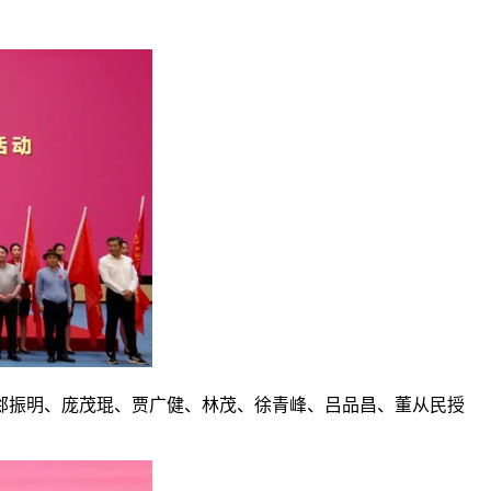
郐振明、庞茂琨、贾广健、林茂、徐青峰、吕品昌、董从民授