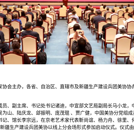
美术家协会主办，各省、自治区、直辖市及新疆生产建设兵团美协协
成员、副主席、书记处书记诸迪，中宣部文艺局副局长马小龙，
吴为山、陆庆龙、郐振明、庞茂琨 、贾广健，中国美协分党组成
书记、馆长李宗远，在京老艺术家代表靳尚谊、杨力舟、徐里、
市及新疆生产建设兵团美协以线上分会场形式参加启动仪式。仪式