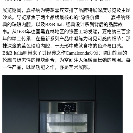
展览期间，嘉格纳为特邀嘉宾安排了品牌特展深度导览及主题
沙龙。导览聚焦于两个品牌最核心的“隐性价值”——嘉格纳经
典的珐琅内腔，以及B&B Italia经典设计系列背后的品牌故
事。从1683年德国黑森林地区的铁匠工坊发端，嘉格纳三百余
年的精工传承，在最新系列产品中凝练为可见可感的细节：那
抹深邃的蓝色珐琅内腔，于无形中成就食物的色泽与口感。
B&B Italia则带来了其经典之作Camaleonda沙发：圆润饱满的
轮廓与标志性的模块组合，为空间注入温暖而松弛的氛围。每
一件产品，既是功能之作，亦是艺术展陈。