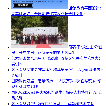
后浪教育平面设计：
零基础友好，全周期陪伴高效成长
全球文化
2
郭泰来“永生主义”画
展：开启中国绘画新纪元的黎明
艺尚
3
艺术头条
第八届中国（深圳）收藏文化月推荐艺术家：
吴训木
艺术头条
AI也会被黑吗？构建安全 Multi-Agent 系统的三
条铁律
国际
时代双璧，艺境传承：“人民万岁”与“百猴贺岁”珍
藏系列联袂献映
国际
WEEX AI 黑客松冠军诞生：揭秘人机协作的 AI 交
易策略
艺术头条
以“艺”为媒传薪铸魂——莫斯科艺术学院