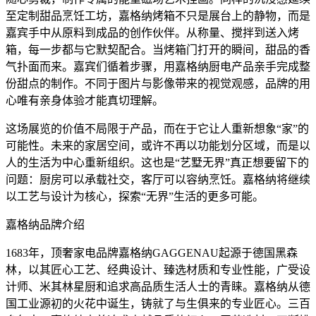
至定制甜品烹饪工坊，嘉格纳烤箱不只是展台上的静物，而是
嘉宾手中从原料到成品的创作伙伴。从称量、搅拌到送入烤
箱，每一步都与它默契配合。当烤箱门打开的瞬间，甜品的香
气扑面而来。嘉宾们循着步骤，用嘉格纳厨电产品亲手完成整
份甜点的制作。不同于图片与影像带来的视觉观感，品牌的用
心唯有亲身体验才能真切理解。
这场展览的价值不局限于产品，而在于它让人重新想象“家”的
可能性。未来的家居空间，或许不再以功能划分区域，而是以
人的生活为中心重新组织。这也是“艺墅无界”真正想要留下的
问题：厨房可以承载社交，客厅可以容纳烹饪。嘉格纳将继续
以工艺与设计为核心，探索“无界”生活的更多可能。
嘉格纳品牌介绍
1683年，顶奢家电品牌嘉格纳GAGGENAU起源于德国黑森
林，以其匠心工艺、经典设计、臻选材质和专业性能，广受设
计师、米其林星厨和追求高品质生活人士的青睐。嘉格纳从德
国工业源初的火花中诞生，铸就了与生俱来的专业匠心。三百