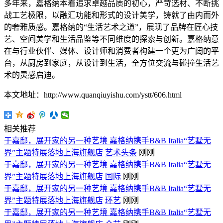
多年来，嘉格纳本着追求卓越品质的初心，严苛选材、不断挑
战工艺极限，以融汇功能和形式的设计美学，铸就了由内而外
的奢雅质感。嘉格纳的“生活艺术之道”，展现了品牌在匠心技
艺、空间美学和生活品鉴等不同维度的探索与创新。嘉格纳意
在与行业伙伴、媒体、设计师和消费者构建一个更为广阔的平
台，从厨房到家庭，从设计到生活，全方位交流与碰撞生活艺
术的灵感启迪。
本文地址：http://www.quanqiuyishu.com/ystt/606.html
相关推荐
于嘉邸，展开家的另一种艺境 嘉格纳携手B&B Italia“艺墅无
界”主题特展落地上海旗舰店
艺术头条
刚刚
于嘉邸，展开家的另一种艺境 嘉格纳携手B&B Italia“艺墅无
界”主题特展落地上海旗舰店
国际
刚刚
于嘉邸，展开家的另一种艺境 嘉格纳携手B&B Italia“艺墅无
界”主题特展落地上海旗舰店
环艺
刚刚
于嘉邸，展开家的另一种艺境 嘉格纳携手B&B Italia“艺墅无