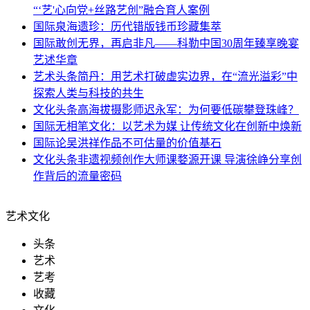
“‘艺'心向党+丝路艺创”融合育人案例
国际
泉海遗珍：历代错版钱币珍藏集萃
国际
敢创无界，再启非凡——科勒中国30周年臻享晚宴
艺述华章
艺术头条
简丹：用艺术打破虚实边界，在“流光溢彩”中
探索人类与科技的共生
文化头条
高海拔摄影师迟永军：为何要低碳攀登珠峰？
国际
无相笔文化：以艺术为媒 让传统文化在创新中焕新
国际
论吴洪祥作品不可估量的价值基石
文化头条
非遗视频创作大师课婺源开课 导演徐峥分享创
作背后的流量密码
艺术文化
头条
艺术
艺考
收藏