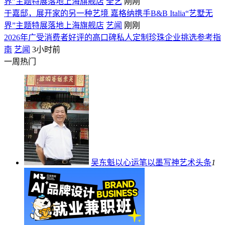
界”主题特展落地上海旗舰店
全艺
刚刚
于嘉邸，展开家的另一种艺境 嘉格纳携手B&B Italia“艺墅无
界”主题特展落地上海旗舰店
艺闻
刚刚
2026年广受消费者好评的高口碑私人定制珍珠企业挑选参考指
南
艺闻
3小时前
一周热门
吴东魁以心运笔以墨写神
艺术头条
1