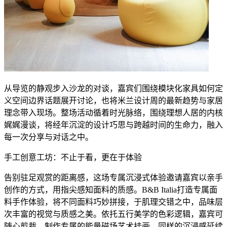
从导览的静观步入沙龙的对谈，嘉宾们围绕模块化家具如何定
义空间边界话题展开讨论，也将米兰设计周的最新趋势与家居
理念带入现场。整场活动循着时光脉络，围绕理想人居的内核
娓娓漫谈，将经年沉淀的设计巧思与跨越时间的生命力，融入
每一次分享与对话之中。
手工创意工坊：不止于看，更在于体验
告别驻足观赏的距离感，这场专属沉浸式体验邀请嘉宾以亲手
创作的方式，用指尖感知面料的质感。B&B Italia打造专属面
料手作体验，将不同面料巧妙拼接，于肌理交错之中，品味层
次丰富的视觉与质感之美。依托五行美学的色彩逻辑，嘉宾可
随心剪裁，制作专属的能量磁场艺术挂画。同样的沉浸感延续