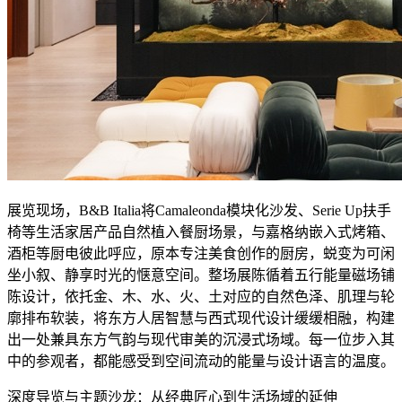
展览现场，B&B Italia将Camaleonda模块化沙发、Serie Up扶手
椅等生活家居产品自然植入餐厨场景，与嘉格纳嵌入式烤箱、
酒柜等厨电彼此呼应，原本专注美食创作的厨房，蜕变为可闲
坐小叙、静享时光的惬意空间。整场展陈循着五行能量磁场铺
陈设计，依托金、木、水、火、土对应的自然色泽、肌理与轮
廓排布软装，将东方人居智慧与西式现代设计缓缓相融，构建
出一处兼具东方气韵与现代审美的沉浸式场域。每一位步入其
中的参观者，都能感受到空间流动的能量与设计语言的温度。
深度导览与主题沙龙：从经典匠心到生活场域的延伸