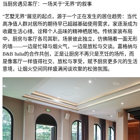
当厨房遇见客厅：一场关于“无界”的叙事
“艺墅无界”展览的起点，源于一个正在发生的居住趋势：当代
高净值人群对居所的期待早已超越基础使用需求，家逐渐成为
收藏生活心绪、诠释个人品味的精神栖居地。传统家装布局
中，厨房与客厅各司其职，场景彼此独立，仿佛隔着一面无形
的墙——一边是忙碌与烟火气，一边是放松与交谈。嘉格纳与
B&B Italia的合作共创，正是让厨房不再只是烹饪的场所，而
是像客厅一样值得社交、放松与享受，赋予厨房更多元的生活
意境，让烟火空间同样盛满闲谈欢聚的松弛氛围。